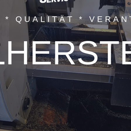
N * QUALITÄT * VERA
LHERST