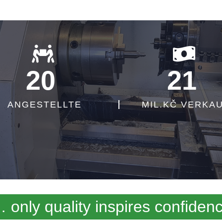
20
21
ANGESTELLTE
MIL.KČ VERKA
 only quality inspires confiden