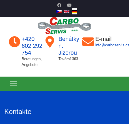
+420
Benátky
E-mail
602 292
n.
info@carboservis.c
754
Jizerou
Beratungen,
Tovární 363
Angebote
Kontakte