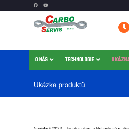
O NÁS
TECHNOLOGIE
UKÁZK
Ukázka produktů
Novinky 6/2023 - šroub s okem a klobouková matic