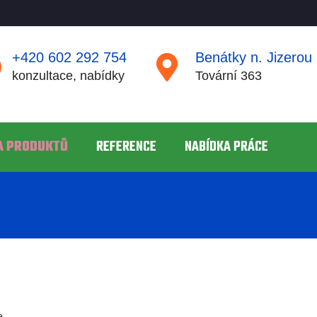
+420 602 292 754
Benátky n. Jizerou
konzultace, nabídky
Tovární 363
A PRODUKTŮ
REFERENCE
NABÍDKA PRÁCE
e