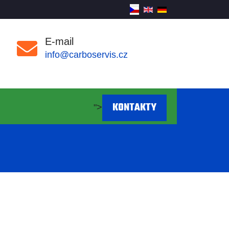
E-mail
info@carboservis.cz
KONTAKTY
">